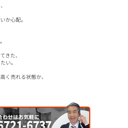
く、
いか心配。
。
いてきた、
たい。
が高く売れる状態か、