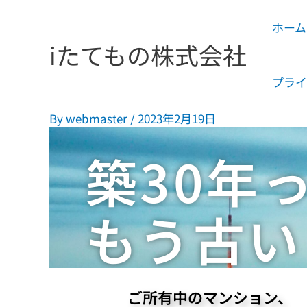
内
ホーム
容
iたてもの株式会社
を
ス
プライ
キ
ッ
By
webmaster
/
2023年2月19日
プ
築30年
もう古い
ご所有中のマンション、