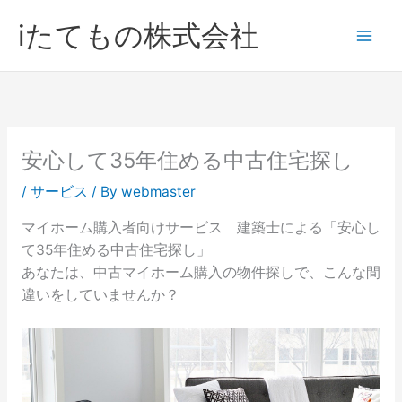
内
iたてもの株式会社
容
を
ス
キ
ッ
プ
安心して35年住める中古住宅探し
/
サービス
/ By
webmaster
マイホーム購入者向けサービス 建築士による「安心し
て35年住める中古住宅探し」
あなたは、中古マイホーム購入の物件探しで、こんな間
違いをしていませんか？