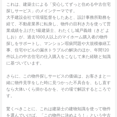
これは、建築士による「安心してずっと住める中古住宅
探しサービス」のメインテーマです。
大手建設会社で現場監督をしたあと、設計事務所勤務を
経て、不動産業界に転身し、物件の目利き力を使って営
業成績を上げた1級建築士、わたくし城戸義雄（きど よ
しお）が、過去1000人以上のマイホーム購入者の物件
探しをサポートし、マンション瑕疵問題や大規模修繕工
事、住宅やビルの漏水トラブルの解決のほか、年間120
件以上の中古住宅の仕入購入をこなして来た経験と知識
に基づいています。
さらに、この物件探しサービスの価値は、お客さまと一
緒に物件見学をした時に見つかった不具合を、もし直す
なら大体いくら掛かるかを、その場で解説するところで
す。
驚くべきことに、これは建築士の建物知識を使って物件
を選んでいけば、「この物件に決めよう！」という中古