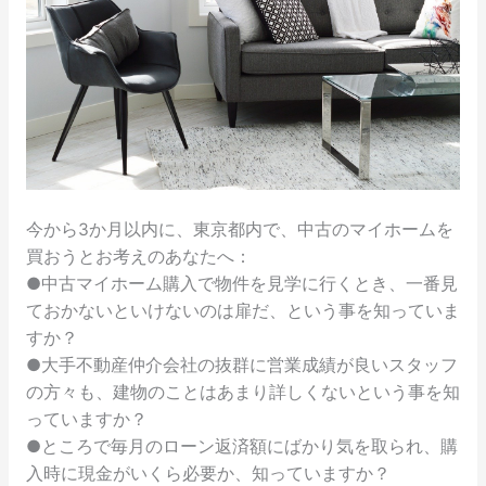
今から3か月以内に、東京都内で、中古のマイホームを
買おうとお考えのあなたへ：
●中古マイホーム購入で物件を見学に行くとき、一番見
ておかないといけないのは扉だ、という事を知っていま
すか？
●大手不動産仲介会社の抜群に営業成績が良いスタッフ
の方々も、建物のことはあまり詳しくないという事を知
っていますか？
●ところで毎月のローン返済額にばかり気を取られ、購
入時に現金がいくら必要か、知っていますか？